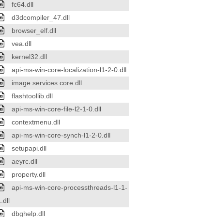
fc64.dll
d3dcompiler_47.dll
browser_elf.dll
vea.dll
kernel32.dll
api-ms-win-core-localization-l1-2-0.dll
image.services.core.dll
flashtoollib.dll
api-ms-win-core-file-l2-1-0.dll
contextmenu.dll
api-ms-win-core-synch-l1-2-0.dll
setupapi.dll
aeyrc.dll
property.dll
api-ms-win-core-processthreads-l1-1-
.dll
dbghelp.dll