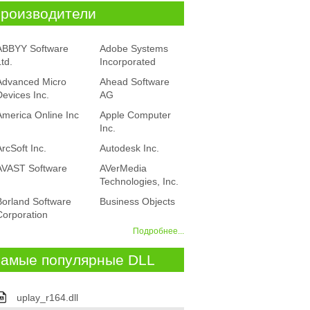
роизводители
ABBYY Software
Adobe Systems
td.
Incorporated
Advanced Micro
Ahead Software
Devices Inc.
AG
America Online Inc
Apple Computer
Inc.
ArcSoft Inc.
Autodesk Inc.
AVAST Software
AVerMedia
Technologies, Inc.
Borland Software
Business Objects
Corporation
Подробнее...
амые популярные DLL
uplay_r164.dll