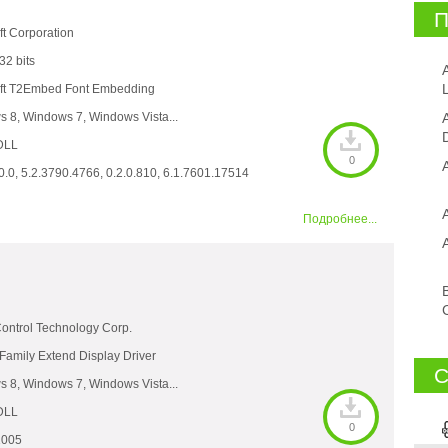
П
ft Corporation
 32 bits
L
oft T2Embed Font Embedding
 8, Windows 7, Windows Vista...
DLL
0
0.0, 5.2.3790.4766, 0.2.0.810, 6.1.7601.17514
Подробнее...
ontrol Technology Corp.
 Family Extend Display Driver
С
 8, Windows 7, Windows Vista...
DLL
0
1005