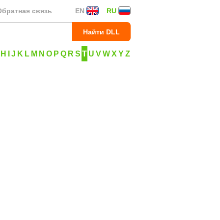
Обратная связь
EN
RU
H
I
J
K
L
M
N
O
P
Q
R
S
T
U
V
W
X
Y
Z