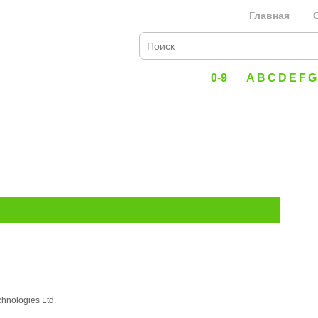
Главная
0-9
A
B
C
D
E
F
G
hnologies Ltd.