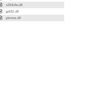
x264vfw.dll
gdi32.dll
pkmws.dll