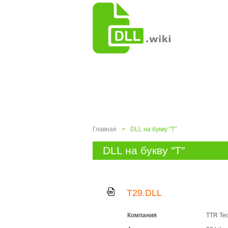
Главная
>
DLL на букву "T"
DLL на букву "T"
T29.DLL
Компания
TTR Tec