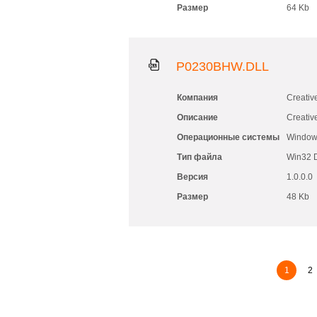
Размер
64 Kb
P0230BHW.DLL
Компания
Creativ
Описание
Creativ
Операционные системы
Windows
Тип файла
Win32 
Версия
1.0.0.0
Размер
48 Kb
1
2