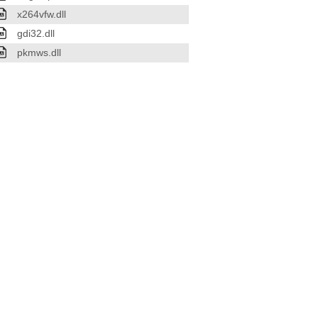
x264vfw.dll
gdi32.dll
pkmws.dll