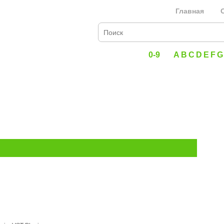
Главная
0-9
A
B
C
D
E
F
G