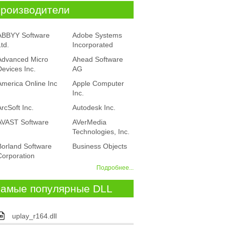
роизводители
ABBYY Software
Adobe Systems
td.
Incorporated
Advanced Micro
Ahead Software
Devices Inc.
AG
America Online Inc
Apple Computer
Inc.
ArcSoft Inc.
Autodesk Inc.
AVAST Software
AVerMedia
Technologies, Inc.
Borland Software
Business Objects
Corporation
Подробнее...
амые популярные DLL
uplay_r164.dll