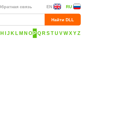
Обратная связь
EN
RU
H
I
J
K
L
M
N
O
P
Q
R
S
T
U
V
W
X
Y
Z