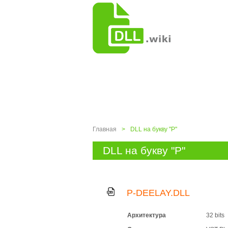
Главная
>
DLL на букву "P"
DLL на букву "P"
P-DEELAY.DLL
Архитектура
32 bits