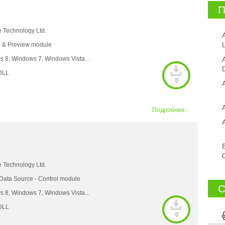
П
e Technology Ltd.
L
 & Preview module
 8, Windows 7, Windows Vista...
DLL
0
Подробнее...
e Technology Ltd.
ata Source - Control module
С
 8, Windows 7, Windows Vista...
DLL
0