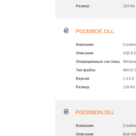
Размер
104 Kb
P0230BDE.DLL
Компания
Creativ
Описание
VQC8 D
Операционные системы
Windows
Тип файла
Win32 
Версия
1.0.0.0
Размер
128 Kb
P0230BDN.DLL
Компания
Creativ
Описание
Bulk In