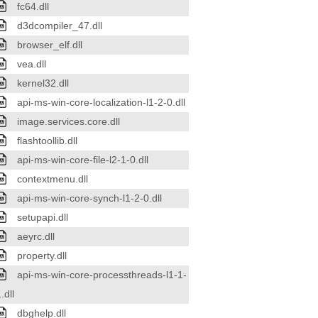
fc64.dll
d3dcompiler_47.dll
browser_elf.dll
vea.dll
kernel32.dll
api-ms-win-core-localization-l1-2-0.dll
image.services.core.dll
flashtoollib.dll
api-ms-win-core-file-l2-1-0.dll
contextmenu.dll
api-ms-win-core-synch-l1-2-0.dll
setupapi.dll
aeyrc.dll
property.dll
api-ms-win-core-processthreads-l1-1-
.dll
dbghelp.dll